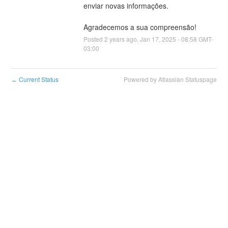
enviar novas informações.
Agradecemos a sua compreensão!
Posted
2
years ago.
Jan
17
,
2025
-
08:58
GMT-
03:00
Current Status
Powered by Atlassian Statuspage
←