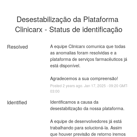
Desestabilização da Plataforma 
Clinicarx - Status de identificação
Resolved
A equipe Clinicarx comunica que todas 
as anomalias foram resolvidas e a 
plataforma de serviços farmacêuticos já 
está disponível.
Agradecemos a sua compreensão!
Posted
2
years ago.
Jan
17
,
2025
-
09:20
GMT-
03:00
Identified
Identificamos a causa da 
desestabilização da nossa plataforma. 
A equipe de desenvolvedores já está 
trabalhando para solucioná-la. Assim 
que houver previsão de retorno iremos 