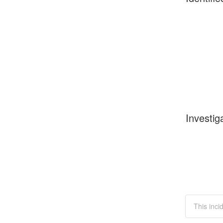
Investig
This inci