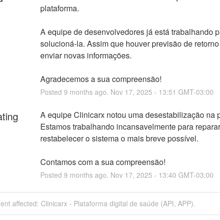
plataforma. 
A equipe de desenvolvedores já está trabalhando pa
solucioná-la. Assim que houver previsão de retorno 
enviar novas informações.
Agradecemos a sua compreensão!
Posted
9
months ago.
Nov
17
,
2025
-
13:51
GMT-03:00
ating
A equipe Clinicarx notou uma desestabilização na p
Estamos trabalhando incansavelmente para reparar 
restabelecer o sistema o mais breve possível. 
Contamos com a sua compreensão!
Posted
9
months ago.
Nov
17
,
2025
-
13:40
GMT-03:00
dent affected: Clinicarx - Plataforma digital de saúde (API, APP).