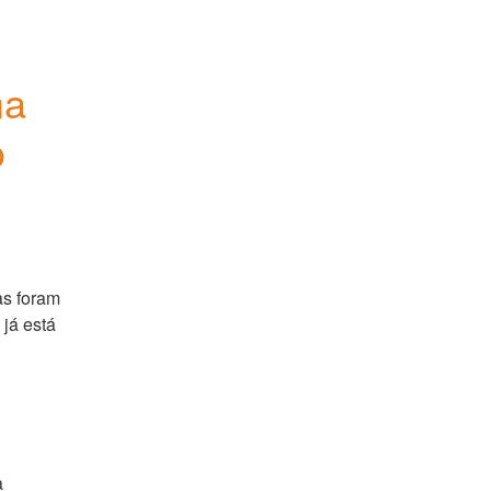
a 
o
s foram 
já está 
 